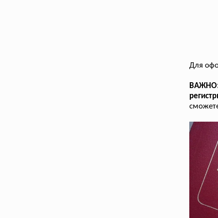
Для оф
ВАЖНО:
регист
сможете