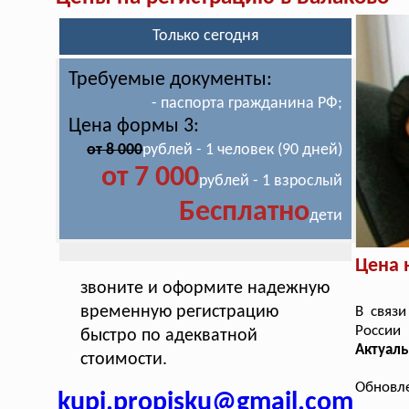
Только сегодня
Требуемые документы:
- паспорта гражданина РФ;
Цена формы 3:
от 8 000
рублей - 1 человек (90 дней)
от 7 000
рублей - 1 взрослый
Бесплатно
дети
Цена 
звоните и оформите надежную
временную регистрацию
В связи
России
быстро по адекватной
Актуаль
стоимости.
Обновле
kupi.propisku@gmail.com